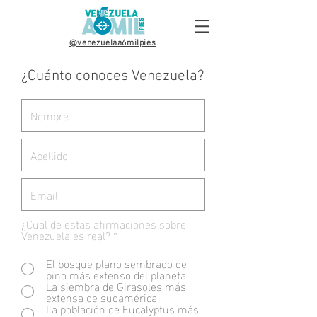
@venezuelaa6milpies
¿Cuánto conoces Venezuela?
¿Cuál de estas afirmaciones sobre
Venezuela es real?
*
El bosque plano sembrado de
pino más extenso del planeta
La siembra de Girasoles más
extensa de sudamérica
La población de Eucalyptus más