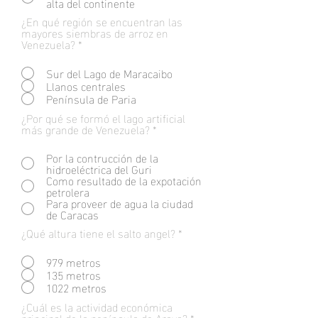
alta del continente
¿En qué región se encuentran las
mayores siembras de arroz en
Venezuela?
*
Sur del Lago de Maracaibo
Llanos centrales
Península de Paria
¿Por qué se formó el lago artificial
más grande de Venezuela?
*
Por la contrucción de la
hidroeléctrica del Guri
Como resultado de la expotación
petrolera
Para proveer de agua la ciudad
de Caracas
¿Qué altura tiene el salto angel?
*
979 metros
135 metros
1022 metros
¿Cuál es la actividad económica
principal de la península de Araya?
*